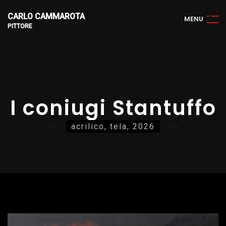
CARLO CAMMAROTA
M
E
N
U
PITTORE
I coniugi Stantuffo
acrilico, tela, 2026