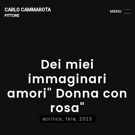
CARLO CAMMAROTA
M
E
N
U
PITTORE
Dei miei
immaginari
amori" Donna con
rosa"
acrilico, tela, 2023