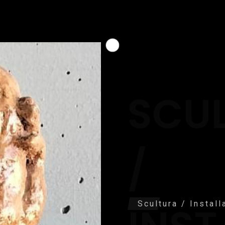
SCU
/
Scultura / Instal